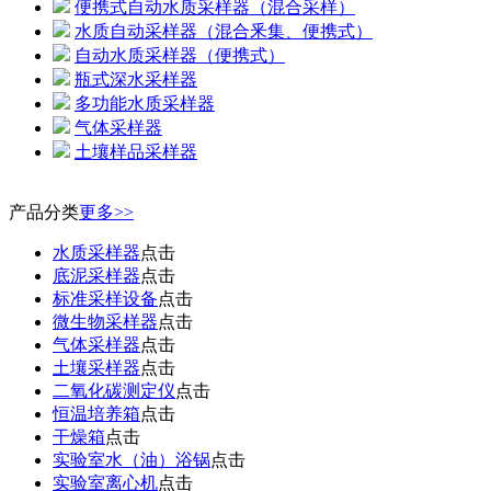
便携式自动水质采样器（混合采样）
水质自动采样器（混合釆集、便携式）
自动水质采样器（便携式）
瓶式深水采样器
多功能水质采样器
气体采样器
土壤样品采样器
产品分类
更多>>
水质采样器
点击
底泥采样器
点击
标准采样设备
点击
微生物采样器
点击
气体采样器
点击
土壤采样器
点击
二氧化碳测定仪
点击
恒温培养箱
点击
干燥箱
点击
实验室水（油）浴锅
点击
实验室离心机
点击