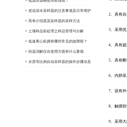
低温恒温槽使用前须知！
述说深水采样器的注意事项及日常维护
2、具有自整
简单介绍底泥采样器的采样方法
3、采用优
土壤样品前处理之样品管理与分解
低速离心机拥有哪些常见的故障呢？
4、具有超
恒温消解仪在使用方面有什么要领
5、具有断
水质等比例自动采样器的操作步骤涉及
多个环节
6、内胆采
7、设有外
8、触摸软
9、采用大