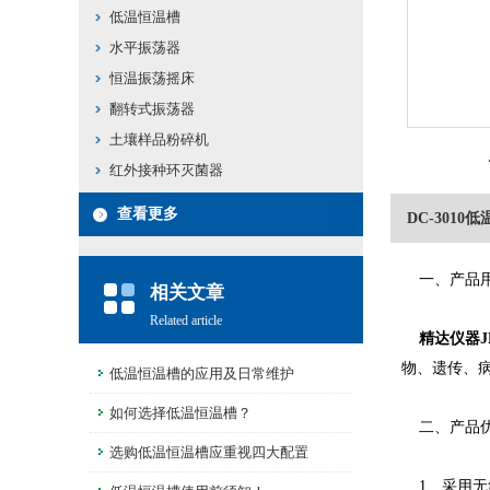
低温恒温槽
水平振荡器
恒温振荡摇床
翻转式振荡器
土壤样品粉碎机
红外接种环灭菌器
查看更多
DC-3010
一、产品
相关文章
Related article
精达仪器J
物、遗传、
低温恒温槽的应用及日常维护
如何选择低温恒温槽？
二、产品
选购低温恒温槽应重视四大配置
1、采用无