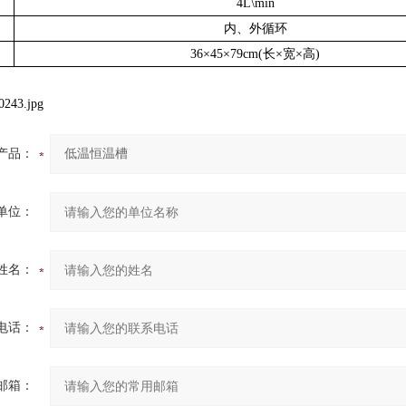
4L\min
内、外循环
36×45×79cm(
长
×
宽
×
高
)
产品：
单位：
姓名：
电话：
邮箱：