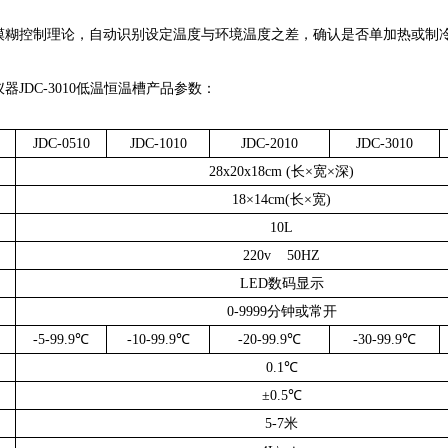
模糊控制理论，自动识别设定温度与环境温度之差，确认是否单加热或制
JDC-3010低温恒温槽产品参数：
JDC-0510
JDC-1010
JDC-2010
JDC-3010
28x20x18cm (
长
×
宽
×
深
)
18×14cm(
长
×
宽
)
10L
220v 50HZ
LED
数码显示
0-9999
分钟或常开
-5-99.9
℃
-10-99.9
℃
-20-99.9
℃
-30-99.9
℃
0.1
℃
±0.5
℃
5-7
米