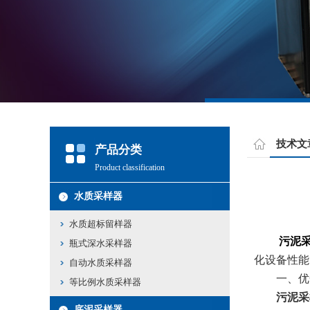
技术文
产品分类
Product classification
水质采样器
水质超标留样器
污泥
瓶式深水采样器
化设备性能
自动水质采样器
​​一、优
等比例水质采样器
污泥采
底泥采样器