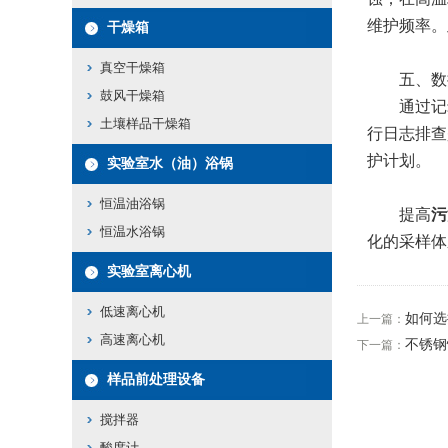
维护频率。
干燥箱
真空干燥箱
​​五、数
鼓风干燥箱
通过记录
土壤样品干燥箱
行日志排查
护计划。
实验室水（油）浴锅
恒温油浴锅
提高
污
恒温水浴锅
化的采样体
实验室离心机
低速离心机
如何选
上一篇：
高速离心机
不锈钢
下一篇：
样品前处理设备
搅拌器
酸度计