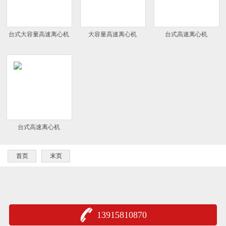
台式大容量高速离心机
大容量高速离心机
台式高速离心机
台式高速离心机
首页
末页
13915810870