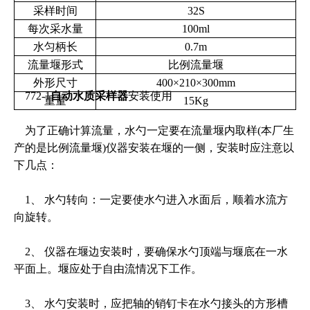
采样时间
32S
每次采水量
100ml
水匀柄长
0.7m
流量堰形式
比例流量堰
外形尺寸
400×210×300mm
772-1
自动水质采样器
安装使用
重量
15Kg
为了正确计算流量，水勺一定要在流量堰内取样(本厂生
产的是比例流量堰)仪器安装在堰的一侧，安装时应注意以
下几点：
1、 水勺转向：一定要使水勺进入水面后，顺着水流方
向旋转。
2、 仪器在堰边安装时，要确保水勺顶端与堰底在一水
平面上。堰应处于自由流情况下工作。
3、 水勺安装时，应把轴的销钉卡在水勺接头的方形槽