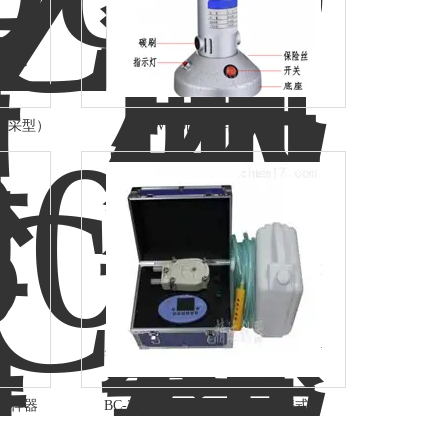
（混采型）
FW100固体样品粉碎机
质采样器
BC-2300自动水质采样器（便携式）