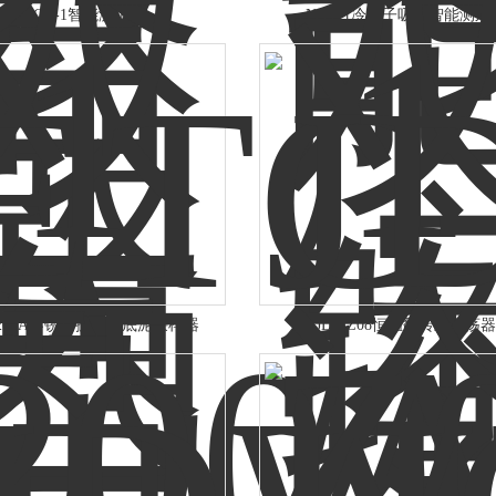
ETCG-1智能测汞仪
NCG-1冷源子吸收智能测汞
-200A不锈钢抓斗式底泥采样器
JDY-Z08恒温翻转式振荡器