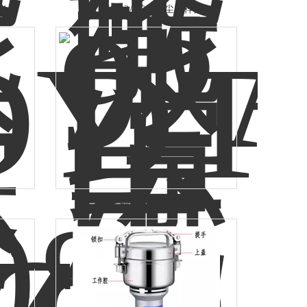
仪
AKFC-92A矿用粉尘采样器
DTD-25智能恒温消解仪