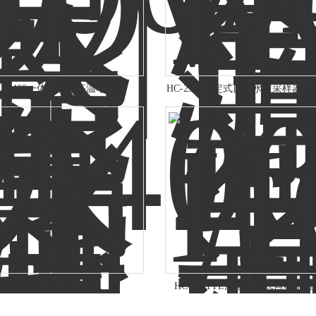
Z-D400一体式石墨高温电热板
HC-2301固定式自动水质采样器
水平振荡器（仪）
HC-9601YL混采冷藏式自动水