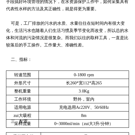
手段搞好环境管理的情况下，在水资源保护工作中，如何采集具有
代表性水样的方法及其正确性，就是得更为重要。
可是，工厂排放的污水的水质、水量往往在短时间内有很大变
化，生活污水也随着人们生活习惯及季节变化而改变，所以总的水
体和河流的污染情况是很复杂。而我们以往的取样工具，一直是比
较落后的手工操作。工作量大、准确性差。
二、指标：
转速范围
0-1800 rpm
外形尺寸
长260*宽112*高265
整机重量
3.0Kg
工作环境
野外，室内
适用电源
充电选用Ac220V、50/60Hz
zui大吸程
8m
三、配置
采样流量
0~3000ml/min（zui大3升/分钟）