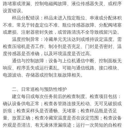
路堵塞或泄漏、控制电磁阀故障、液位传感器失灵、或程序
设置错误。
样品分配错误：样品未进入指定瓶位、串液或分配体积
不准。常见于转盘定位不准、瓶位传感器故障、分配阀堵塞
或磨损、注射器密封失效，或管路清洗不全导致残留污染。
温度控制异常：冷藏单元无法达到或维持设定温度。需
检查压缩机是否工作、制冷剂是否充足、门封是否密封、温
度传感器是否准确，以及环境温度是否过高。
通信与控制故障：设备与上位机通信中断、控制面板无
响应、程序丢失或运行紊乱。可能与通信线路、接口模块、
电源波动、存储器或控制主板故障相关。
二、日常巡检与预防性维护
建立每日或每次任务前后的检查制度。检查项目包括：
确认设备供电正常；检查各管路连接无松动、无可见破损或
折痕；检查采样头是否通畅、无堵塞；检查样品瓶是否足
量、放置正确；检查冷藏室温度是否在设定范围；检查设备
外观是否清洁、有无液体泄漏痕迹；运行一次简短的自检程