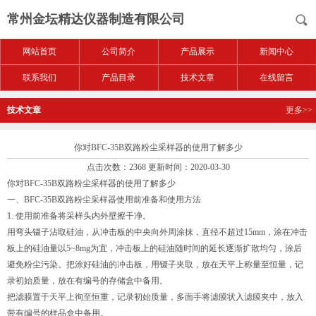
常州金坛精达仪器制造有限公司
网站首页
公司简介
产品展示
新闻中心
联系我们
产品目录
技术文章
在线留言
技术文章
更多>>
你对BFC-35B双路粉尘采样器的使用了解多少
点击次数：2368 更新时间：2020-03-30
你对
BFC-35B
双路粉尘采样器的使用了解多少
一、
BFC-35B
双路粉尘采样器使用前准备和使用方法
1.
使用前准备将采样头内外壁擦干净。
用弯头镊子沾取硅油，从冲击板的中央向外周涂抹，直径不超过
15mm
，涂在冲击
板上的硅油量以
5~8mg
为宜，冲击板上的硅油随时间的延长逐渐扩散均匀，涂后
避免粉尘污染。把涂好硅油的冲击板，用镊子夹取，放在天平上称量至恒量，记
录初始质量，放在有编号的存储盒中备用。
把滤膜置于天平上徇至恒重，记录初始质量，多面手将滤膜状入滤膜夹中，放入
带有编号的样品盒中备用。