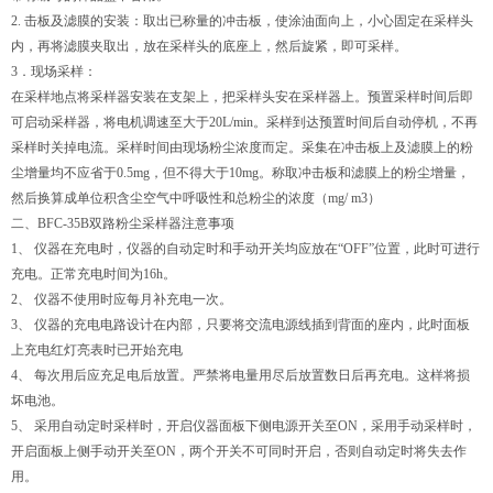
2.
击板及滤膜的安装：取出已称量的冲击板，使涂油面向上，小心固定在采样头
内，再将滤膜夹取出，放在采样头的底座上，然后旋紧，即可采样。
3
．现场采样：
在采样地点将采样器安装在支架上，把采样头安在采样器上。预置采样时间后即
可启动采样器，将电机调速至大于
20L/min
。采样到达预置时间后自动停机，不再
采样时关掉电流。采样时间由现场粉尘浓度而定。采集在冲击板上及滤膜上的粉
尘增量均不应省于
0.5mg
，但不得大于
10mg
。称取冲击板和滤膜上的粉尘增量，
然后换算成单位积含尘空气中呼吸性和总粉尘的浓度（
mg/ m3
）
二、
BFC-35B
双路粉尘采样器注意事项
1
、
仪器在充电时，仪器的自动定时和手动开关均应放在
“OFF”
位置，此时可进行
充电。正常充电时间为
16h
。
2
、
仪器不使用时应每月补充电一次。
3
、
仪器的充电电路设计在内部，只要将交流电源线插到背面的座内，此时面板
上充电红灯亮表时已开始充电
4
、
每次用后应充足电后放置。严禁将电量用尽后放置数日后再充电。这样将损
坏电池。
5
、
采用自动定时采样时，开启仪器面板下侧电源开关至
ON
，采用手动采样时，
开启面板上侧手动开关至
ON
，两个开关不可同时开启，否则自动定时将失去作
用。