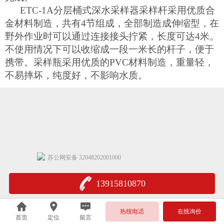
ETC-1A
分层桶式深水采样器采样杆采用优质合
金材料制造，共有
4
节组成，全部制造成伸缩型，在
野外作业时可以通过连接接头拧紧，长度可达
4
米
。
不使用情况下可以收缩成一段一米长的杆子，便于
携带。采样瓶采用优质的
PVC
材料制造，重量轻，
不易摔坏，纯度好，不影响水质。
苏公网安备 32048202001000
13915810870
热线电话
在线询价
首页
定位
留言