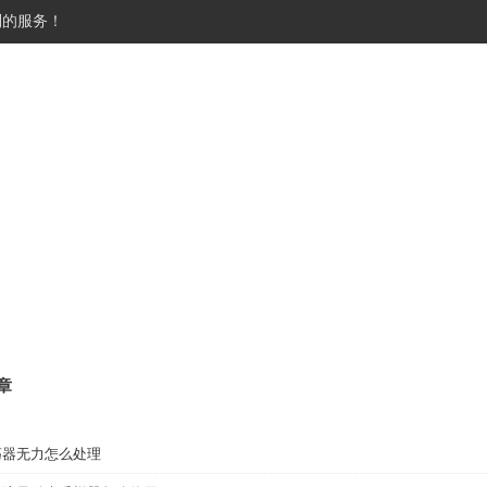
到的服务！
产品展示
公司新闻
技术文章
章
荡器无力怎么处理