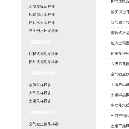
BFC-3
水质超标留样器
购买 真空
瓶式深水采样器
双气路大
自动水质采样器
等比例水质采样器
翻转式振
底泥采样器
检测土壤
使用接种
柱状式底泥采样器
抓斗式底泥采样器
六级筛孔
标准采样设备
空气微生
土壤样品
水质采样设备
大气采样设备
土壤样品
土壤采样设备
多功能水
微生物采样器
如何辨别
空气微生物采样器
土壤干燥