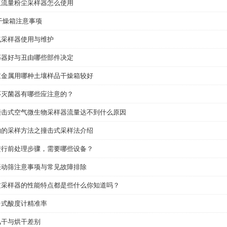
5B双流量粉尘采样器怎么使用
干燥箱注意事项
气采样器使用与维护
荡器好与丑由哪些部件决定
重金属用哪种土壤样品干燥箱较好
环灭菌器有哪些应注意的？
撞击式空气微生物采样器流量达不到什么原因
物的采样方法之撞击式采样法介绍
进行前处理步骤，需要哪些设备？
振动筛注意事项与常见故障排除
质采样器的性能特点都是些什么你知道吗？
台式酸度计精准率
风干与烘干差别