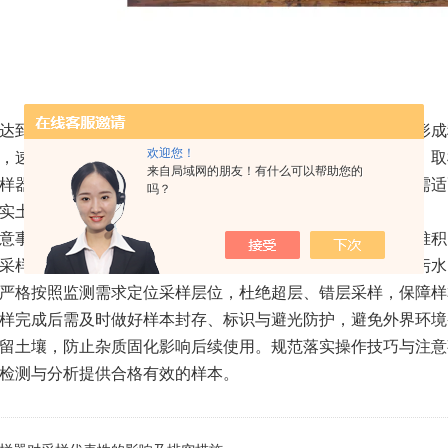
达到预设标准后，需平稳静置片刻，让采样腔体与周边土壤形成
欢迎您！
，速度均匀，避免晃动、倾斜导致腔体内部土壤脱落、坍塌。取
来自局域网的朋友！有什么可以帮助您的
样器，更大程度保留土壤原状结构。针对不同质地的土壤，需适
吗？
实土壤匀速渐进施压，适配土壤特性保障采样效果。
意事项方面，先严控点位适配性，避开人工扰动区域、杂物堆积
采样设备需提前清洁干燥，作业过程中避免接触外源杂质、污水
严格按照监测需求定位采样层位，杜绝超层、错层采样，保障样
样完成后需及时做好样本封存、标识与避光防护，避免外界环境
留土壤，防止杂质固化影响后续使用。规范落实操作技巧与注意
检测与分析提供合格有效的样本。