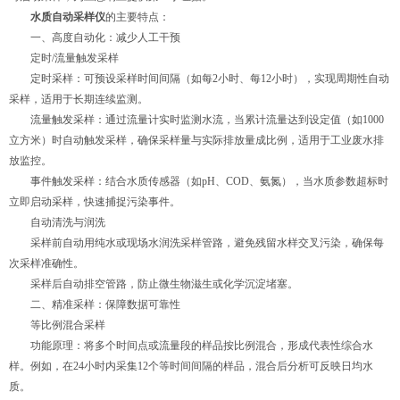
水质自动采样仪
的主要特点：
一、高度自动化：减少人工干预
定时/流量触发采样
定时采样：可预设采样时间间隔（如每2小时、每12小时），实现周期性自动
采样，适用于长期连续监测。
流量触发采样：通过流量计实时监测水流，当累计流量达到设定值（如1000
立方米）时自动触发采样，确保采样量与实际排放量成比例，适用于工业废水排
放监控。
事件触发采样：结合水质传感器（如pH、COD、氨氮），当水质参数超标时
立即启动采样，快速捕捉污染事件。
自动清洗与润洗
采样前自动用纯水或现场水润洗采样管路，避免残留水样交叉污染，确保每
次采样准确性。
采样后自动排空管路，防止微生物滋生或化学沉淀堵塞。
二、精准采样：保障数据可靠性
等比例混合采样
功能原理：将多个时间点或流量段的样品按比例混合，形成代表性综合水
样。例如，在24小时内采集12个等时间间隔的样品，混合后分析可反映日均水
质。