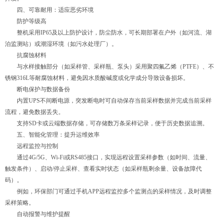
四、可靠耐用：适应恶劣环境
防护等级高
整机采用IP65及以上防护设计，防尘防水，可长期部署在户外（如河流、湖
泊监测站）或潮湿环境（如污水处理厂）。
抗腐蚀材料
与水样接触部分（如采样管、采样瓶、泵头）采用聚四氟乙烯（PTFE）、不
锈钢316L等耐腐蚀材料，避免因水质酸碱度或化学成分导致设备损坏。
断电保护与数据备份
内置UPS不间断电源，突发断电时可自动保存当前采样数据并完成当前采样
流程，避免数据丢失。
支持SD卡或云端数据存储，可存储数万条采样记录，便于历史数据追溯。
五、智能化管理：提升运维效率
远程监控与控制
通过4G/5G、Wi-Fi或RS485接口，实现远程设置采样参数（如时间、流量、
触发条件）、启动/停止采样、查看实时状态（如采样瓶剩余量、设备故障代
码）。
例如，环保部门可通过手机APP远程监控多个监测点的采样情况，及时调整
采样策略。
自动报警与维护提醒