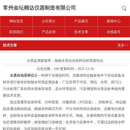
常州金坛精达仪器制造有限公司
网站首页
公司简介
产品展示
新闻中心
联系我们
产品目录
技术文章
在线留言
技术文章
更多>>
水质监测新篇章：揭秘水质自动采样仪的革新特点
点击次数：549 更新时间：2025-12-16
水质自动采样仪
是一种用于在预设时间、流量或特定触发条件下自动采集水
样并进行保存的智能化环境监测设备，广泛应用于河流、湖泊、水库、排污口、
污水处理厂及饮用水源地等场景，是水环境监控、污染溯源和水质达标考核的重
要技术支撑。
该仪器通常由采样泵、分样装置、冷藏系统（4℃恒温）、控制单元、样品瓶
组及通信模块组成。根据采样模式不同，可分为时间等比例采样、流量等比例采
样、远程指令采样及超标触发采样等多种方式。例如，在暴雨期间可按流量变化
动态调整采样频率，精准捕捉污染峰值；在突发污染事件中，可通过远程指令即
时启动采样，为应急响应提供第一手证据。