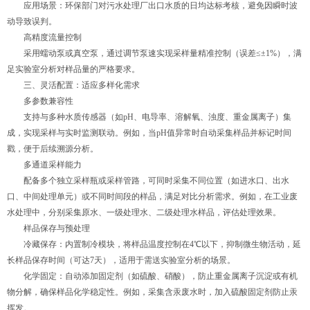
应用场景：环保部门对污水处理厂出口水质的日均达标考核，避免因瞬时波
动导致误判。
高精度流量控制
采用蠕动泵或真空泵，通过调节泵速实现采样量精准控制（误差≤±1%），满
足实验室分析对样品量的严格要求。
三、灵活配置：适应多样化需求
多参数兼容性
支持与多种水质传感器（如pH、电导率、溶解氧、浊度、重金属离子）集
成，实现采样与实时监测联动。例如，当pH值异常时自动采集样品并标记时间
戳，便于后续溯源分析。
多通道采样能力
配备多个独立采样瓶或采样管路，可同时采集不同位置（如进水口、出水
口、中间处理单元）或不同时间段的样品，满足对比分析需求。例如，在工业废
水处理中，分别采集原水、一级处理水、二级处理水样品，评估处理效果。
样品保存与预处理
冷藏保存：内置制冷模块，将样品温度控制在4℃以下，抑制微生物活动，延
长样品保存时间（可达7天），适用于需送实验室分析的场景。
化学固定：自动添加固定剂（如硫酸、硝酸），防止重金属离子沉淀或有机
物分解，确保样品化学稳定性。例如，采集含汞废水时，加入硫酸固定剂防止汞
挥发。