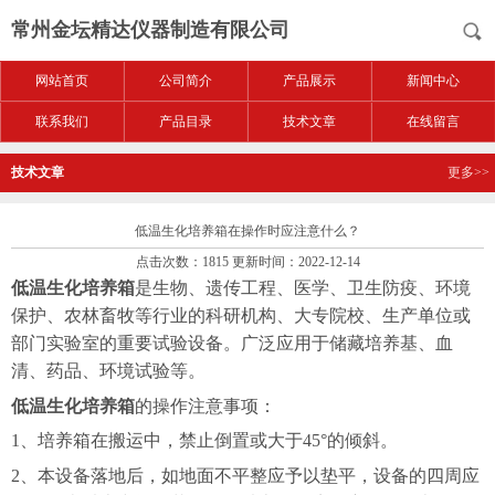
常州金坛精达仪器制造有限公司
网站首页
公司简介
产品展示
新闻中心
联系我们
产品目录
技术文章
在线留言
技术文章
更多>>
低温生化培养箱在操作时应注意什么？
点击次数：1815 更新时间：2022-12-14
低温生化培养箱
是生物、遗传工程、医学、卫生防疫、环境
保护、农林畜牧等行业的科研机构、大专院校、生产单位或
部门实验室的重要试验设备。广泛应用于储藏培养基、血
清、药品、环境试验等。
低温生化培养箱
的操作注意事项：
1、培养箱在搬运中，禁止倒置或大于45°的倾斜。
2、
本设备落地后，如地面不平整应予以垫平，设备的四周应