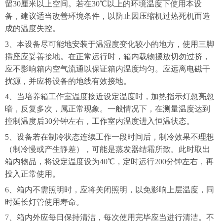
留30厘米以上空间。若在30℃以上的环境温度下使用本设
备，建议适当改善环境条件，以防止因压缩机过热死机而造
成的温度失控。
3、本设备尽可能地安装于温湿度变化较小的地方，使用三脚
插座应妥善接地。在正常运行时，箱内载物摆放切勿过挤，
应不影响箱内空气流通以保证箱内温度均匀。应远离电磁干
扰源，并应将设备的地线有效接地。
4、当培养箱工作室温度接近设定温度时，加热指示灯忽亮忽
暗，反复多次，属正常现象。一般情况下，在测量温度达到
控制温度后30分钟左右，工作室内温度进入恒温状态。
5、设备若在制冷状态连续工作一段时间后，制冷效果不理想
（制冷慢或产生静差），可能是蒸发器结霜所致。此时取出
箱内物品，将设定温度设为40℃，定时运行200分钟左右，再
投入正常使用。
6、箱内不需照明时，应将关闭照明，以免影响上层温度，同
时延长灯管使用寿命。
7、箱内外应每日保持清洁，每次使用完毕应当进行清洁。不