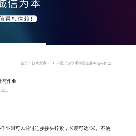
首页
>
技术文章
> ETC-1瓶式深水采样器主要构造与作业
造与作业
2220
外作业时可以通过连接接头拧紧，长度可达
4
米
。不使