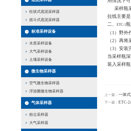
用情况下可
采样瓶
柱状式底泥采样器
拉线主要是
抓斗式底泥采样器
二、
瓶
ETC-1
标准采样设备
（
1
）野外
（
2
）再将
水质采样设备
（
3
）安装
大气采样设备
当采样瓶深
土壤采样设备
装入采样瓶
微生物采样器
空气微生物采样器
浮游菌微生物采样器
一体式
上一篇：
ETC
下一篇：
气体采样器
粉尘采样器
大气采样器