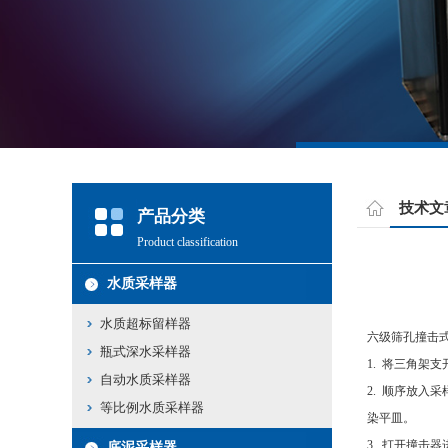
技术文
产品分类
Product classification
水质采样器
水质超标留样器
六级筛孔撞击
瓶式深水采样器
1. 将三角
自动水质采样器
2. 顺序放
等比例水质采样器
染平皿。
3. 打开撞击
底泥采样器