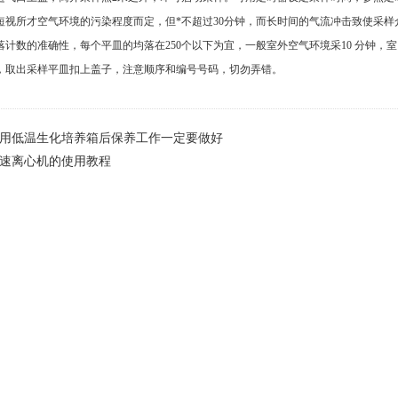
长短视所才空气环境的污染程度而定，但*不超过30分钟，而长时间的气流冲击致使采
菌落计数的准确性，每个平皿的均落在250个以下为宜，一般室外空气环境采10 分钟，室
后，取出采样平皿扣上盖子，注意顺序和编号号码，切勿弄错。
用低温生化培养箱后保养工作一定要做好
速离心机的使用教程