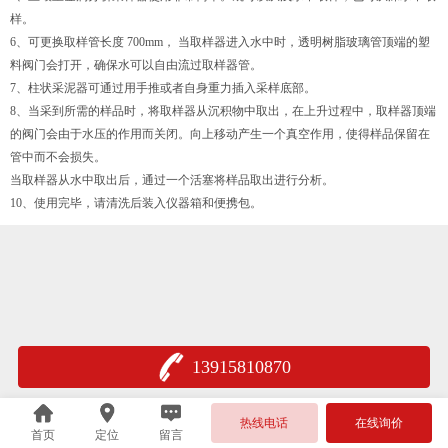
样。
6、可更换取样管长度 700mm， 当取样器进入水中时，透明树脂玻璃管顶端的塑
料阀门会打开，确保水可以自由流过取样器管。
7、柱状采泥器可通过用手推或者自身重力插入采样底部。
8、当采到所需的样品时，将取样器从沉积物中取出，在上升过程中，取样器顶端
的阀门会由于水压的作用而关闭。向上移动产生一个真空作用，使得样品保留在
管中而不会损失。
当取样器从水中取出后，通过一个活塞将样品取出进行分析。
10、使用完毕，请清洗后装入仪器箱和便携包。
13915810870
苏公网安备 32048202001000
热线电话
在线询价
首页
定位
留言