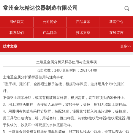
常州金坛精达仪器制造有限公司
网站首页
公司简介
产品展示
新闻中心
联系我们
产品目录
技术文章
在线留言
技术文章
更多>>
土壤重金属分析采样器使用与注意事项
点击次数：2480 更新时间：2021-04-08
土壤重金属分析采样器使用与注意事项
T型手柄、延长杆、全部通过扳手连接，根据取样深度，选择用几个1米的延长
杆。
不锈钢土壤采样钻，或者有机玻璃采样管，根据需要，装在最顶头的延长杆上。
3、用土壤钻头取样，直接插入底泥中，旋转手柄，提拉，用刮刀取出土壤样品。
4、用透明有机玻璃采样管取样，装配好后，慢慢旋转插入河底污泥中，提拉后，
用工具取出玻璃管二端，用活塞杆，推出样品。沉积物柱状取样器(柱状采泥器)用
于从软的、沙质和中等硬度的水体底部取样。
5、土壤重金属分析采样器使用非常简单。既可以从浅水中取样，也可从深水中取