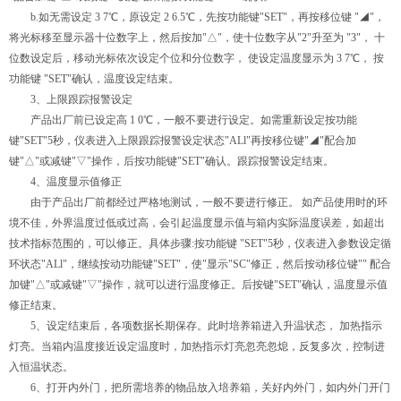
b.如无需设定 3 7℃，原设定 2 6.5℃，先按功能键"SET"，再按移位键 "◢"，
将光标移至显示器十位数字上，然后按加"△"，使十位数字从"2"升至为 "3"， 十
位数设定后，移动光标依次设定个位和分位数字， 使设定温度显示为 3 7℃， 按
功能键 "SET"确认，温度设定结束。
3、上限跟踪报警设定
产品出厂前已设定高 1 0℃，一般不要进行设定。如需重新设定按功能
键"SET"5秒，仪表进入上限跟踪报警设定状态"ALl"再按移位键"◢"配合加
键"△"或减键"▽"操作，后按功能键"SET"确认。跟踪报警设定结束。
4、温度显示值修正
由于产品出厂前都经过严格地测试，一般不要进行修正。 如产品使用时的环
境不佳，外界温度过低或过高，会引起温度显示值与箱内实际温度误差，如超出
技术指标范围的，可以修正。具体步骤:按功能键 "SET"5秒，仪表进入参数设定循
环状态"ALl"，继续按动功能键"SET"，使"显示"SC"修正，然后按动移位键"" 配合
加键"△"或减键"▽"操作，就可以进行温度修正。后按键"SET"确认，温度显示值
修正结束。
5、设定结束后，各项数据长期保存。此时培养箱进入升温状态， 加热指示
灯亮。当箱内温度接近设定温度时，加热指示灯亮忽亮忽熄，反复多次，控制进
入恒温状态。
6、打开内外门，把所需培养的物品放入培养箱，关好内外门，如内外门开门