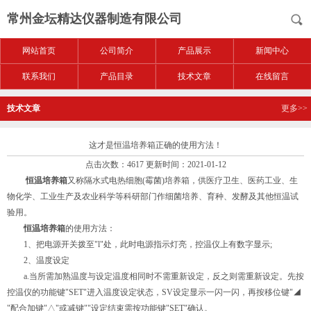
常州金坛精达仪器制造有限公司
网站首页
公司简介
产品展示
新闻中心
联系我们
产品目录
技术文章
在线留言
技术文章
更多>>
这才是恒温培养箱正确的使用方法！
点击次数：4617 更新时间：2021-01-12
恒温培养箱
又称隔水式电热细胞(霉菌)培养箱，供医疗卫生、医药工业、生
物化学、工业生产及农业科学等科研部门作细菌培养、育种、发酵及其他恒温试
验用。
恒温培养箱
的使用方法：
1、把电源开关拨至"l"处，此时电源指示灯亮，控温仪上有数字显示;
2、温度设定
a.当所需加熟温度与设定温度相同时不需重新设定，反之则需重新设定。先按
控温仪的功能键"SET"进入温度设定状态，SV设定显示一闪一闪，再按移位键"◢
"配合加键"△"或减键""设定结束需按功能键"SET"确认。