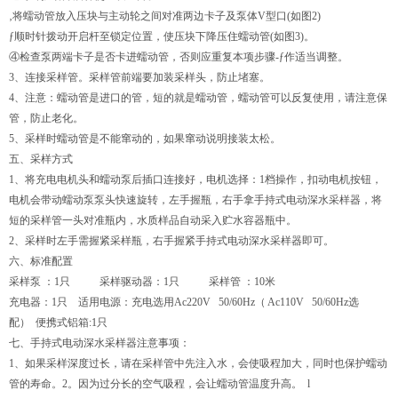
‚将蠕动管放入压块与主动轮之间对准两边卡子及泵体V型口(如图2)
ƒ顺时针拨动开启杆至锁定位置，使压块下降压住蠕动管(如图3)。
④检查泵两端卡子是否卡进蠕动管，否则应重复本项步骤-ƒ作适当调整。
3、连接采样管。采样管前端要加装采样头，防止堵塞。
4、注意：蠕动管是进口的管，短的就是蠕动管，蠕动管可以反复使用，请注意保
管，防止老化。
5、采样时蠕动管是不能窜动的，如果窜动说明接装太松。
五、采样方式
1、将充电电机头和蠕动泵后插口连接好，电机选择：1档操作，扣动电机按钮，
电机会带动蠕动泵泵头快速旋转，左手握瓶，右手拿手持式电动深水采样器，将
短的采样管一头对准瓶内，水质样品自动采入贮水容器瓶中。
2、采样时左手需握紧采样瓶，右手握紧手持式电动深水采样器即可。
六、标准配置
采样泵 ：1只 采样驱动器：1只 采样管 ：10米
充电器：1只 适用电源：充电选用Ac220V 50/60Hz（ Ac110V 50/60Hz选
配） 便携式铝箱:1只
七、手持式电动深水采样器注意事项：
1、如果采样深度过长，请在采样管中先注入水，会使吸程加大，同时也保护蠕动
管的寿命。2。因为过分长的空气吸程，会让蠕动管温度升高。 l