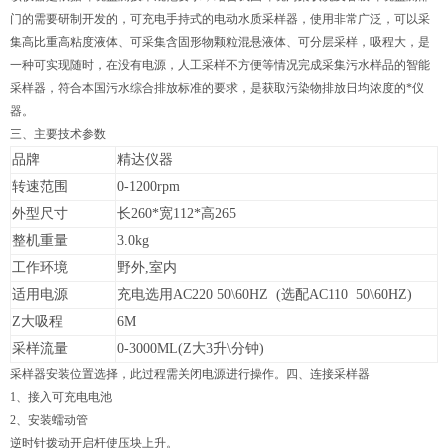
门的需要研制开发的，可充电手持式的电动水质采样器，使用非常广泛，可以采
集高比重高粘度液体、可采集含固形物颗粒混悬液体、可分层采样，吸程大，是
一种可实现随时，在没有电源，人工采样不方便等情况完成采集污水样品的智能
采样器，符合本国污水综合排放标准的要求，是获取污染物排放日均浓度的*仪
器。
三、主要技术参数
品牌
精达仪器
转速范围
0-1200rpm
外型尺寸
长
260*宽112*高265
整机重量
3.0kg
工作环境
野外
,室内
适用电源
充电选用
AC220 50\60HZ (选配AC110 50\60HZ)
Z
大吸程
6M
采样流量
0-3000ML(Z大3升\分钟)
采样器安装位置选择，此过程需关闭电源进行操作。四、连接采样器
1、接入可充电电池
2、安装蠕动管
逆时针拨动开启杆使压块上升。