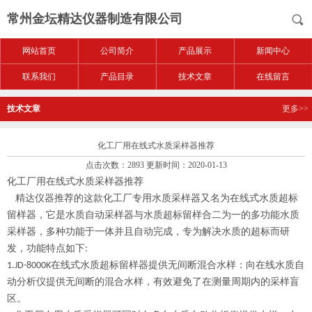
常州金坛精达仪器制造有限公司
网站首页
公司简介
产品展示
新闻中心
联系我们
产品目录
技术文章
在线留言
技术文章
更多>>
化工厂用在线式水质采样器推荐
点击次数：2893 更新时间：2020-01-13
化工厂
在线式
推荐
用
水质采样器
精达仪器推荐的这款化工厂专
又名为在线式水质超标
用水质采样器
留样器
它是
自动
与水质超标留样合二为一的多功能
，
水质
采样器
水质
多种功能于一体并且自动完成
专为解决水质的超标而研
采样器，
，
发
如下
，
功能特点
:
在线式水质超标留样器
1.JD-8000K
提供无间断混合水样：向在线水质自
动分析仪提供无间断的混合水样，有效避免了在测量周期内的采样盲
区。