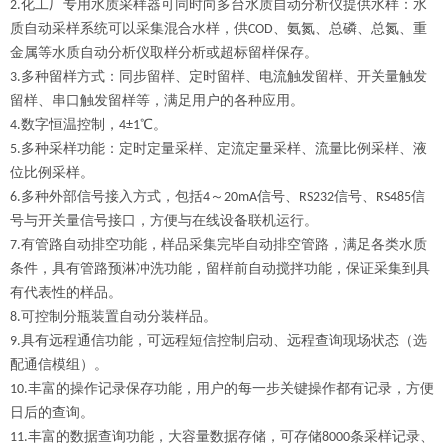
化工厂专
2.
用水质采样器可同时向多台水质自动分析仪提供水样：水
质自动采样系统可以采集混合水样，供COD、氨氮、总磷、总氮、重
金属等水质自动分析仪取样分析或超标留样保存。
3.多种留样方式：同步留样、定时留样、电流触发留样、开关量触发
留样、串口触发留样等，满足用户的各种应用。
4.数字恒温控制，4±1℃。
5.多种采样功能：定时定量采样、定流定量采样、流量比例采样、液
位比例采样。
6.多种外部信号接入方式，包括4～20mA信号、RS232信号、RS485信
号与开关量信号接口，方便与在线设备联机运行。
7.有管路自动排空功能，样品采集完毕自动排空管路，满足各类水质
条件，具有管路预淋冲洗功能，留样前自动搅拌功能，保证采集到具
有代表性的样品。
8.可控制分瓶装置自动分装样品。
9.具有远程通信功能，可远程短信控制启动、远程查询现场状态（选
配通信模组）。
10.丰富的操作记录保存功能，用户的每一步关键操作都有记录，方便
日后的查询。
11.丰富的数据查询功能，大容量数据存储，可存储8000条采样记录、