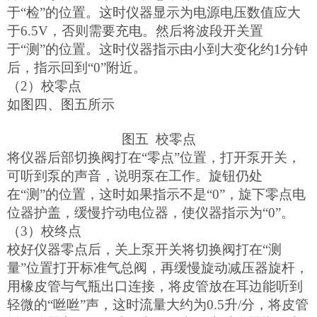
于“检”的位置。这时仪器显示为电源电压数值应大
于6.5V，否则需要充电。然后将波段开关置
于“测”的位置。这时仪器指示由小到大变化约1分钟
后，指示回到“0”附近。
（2）校零点
如图四、图五所示
图五 校零点
将仪器后部切换阀打在“零点”位置，打开泵开关，
可听到泵的声音，说明泵在工作。旋钮仍处
在“测”的位置，这时如果指示不是“0”，旋下零点电
位器护盖，缓慢拧动电位器，使仪器指示为“0”。
（3）校终点
校好
仪器零点后，关上泵开关将切换阀打在“测
量”位置打开标准气总阀，再缓慢旋动减压器旋杆，
用橡皮管与气瓶出口连接，将皮管放在耳边能听到
轻微的“咝咝”声，这时流量大约为0.5升/分，将皮管