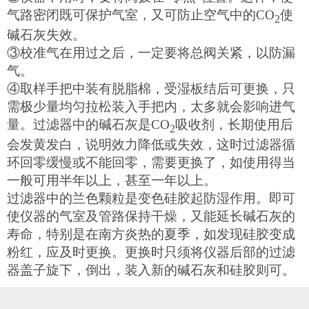
气路密闭既可保护气室，又可防止空气中的CO
使
2
碱石灰失效。
③校准气在用过之后，一定要将总阀关紧，以防漏
气。
④取样手把中装有脱脂棉，受湿板结后可更换，只
需极少量均匀拉松装入手把内，太多就会影响进气
量。过滤器中的碱石灰是CO
吸收剂，长期使用后
2
会发黄发白，说明效力降低或失效，这时过滤器循
环回零缓慢或不能回零，需要更换了，如使用得当
一般可用半年以上，甚至一年以上。
过滤器中的兰色颗粒是变色硅胶起防湿作用。即可
使仪器的气室及管路保持干燥，又能延长碱石灰的
寿命，特别是在南方炎热的夏季，如发现硅胶变成
粉红，应及时更换。更换时只须将仪器后部的过滤
器盖子旋下，倒出，装入新的碱石灰和硅胶则可。