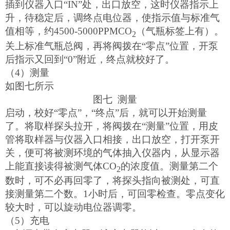
插到仪器入口“IN”处，出口放空，这时仪器指示上
升，待稳定后，调终点电位器，使指示值与标准气
值相等，约4500-5000PPMCO
（气瓶标签上有）。
2
关上标准气瓶总阀，再将阀拨在“零点”位置，开泵
后指示又回到“0”附近，终点就校好了。
（4）测量
如图七所示
图七 测量
启动，校好“零点”，“终点”后，就可以开始测量
了。将取样探头拉开，将阀拨在“测量”位置，用皮
管将取样器与仪器入口相接，出口放空，打开泵开
关，便可将被测环境的气体抽入仪器内，从显示器
上能直接读得被测气体CO
的浓度值。测量第二个
2
数时，可不必再回零了，将探头指向被测处，可直
接测量第二个数。1小时后，可回零检查。零点变化
较大时，可以旋动电位器调零。
（5）充电