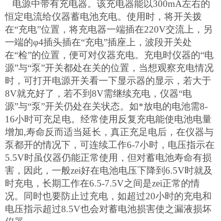
电源中带有充电器。该充电器能以300mA左右的
恒定电流给仪器蓄电池充电。使用时，将开关拨
在“充电”位置，将充电器一端插在220V交流上，另
一端的φ4插头插在“充电”插座上，波段开关处
在“检”的位置，便可对仪器充电。充电时仪器的“电
源”与“泵”开关都处在关的位置，当想观察充电情况
时，可打开电源开关看一下显示器的显示，若大于
8V就充好了，若不到8V需继续充电，仪器“电
源”与“泵”开关仍处在关状态。如*放电的电池需8-
16小时可充足电。经常使用反复充电能使电池电量
增加,寿命反而适当延长，真正充足电后，在仪器与
泵都开的情况下，可连续工作6-7小时，电压指示在
5.5V时虽仪器仍能正常使用，但对蓄电池寿命有损
害，因此，一般zei好在电池电压下降到6.5V时就及
时充电，长期工作在6.5-7.5V之间是
z
ei
正常的情
况。同时也要防止过充电，如超过20小时的充电和
电压指示超过8.5V也会对蓄电池损害使之漏液损坏