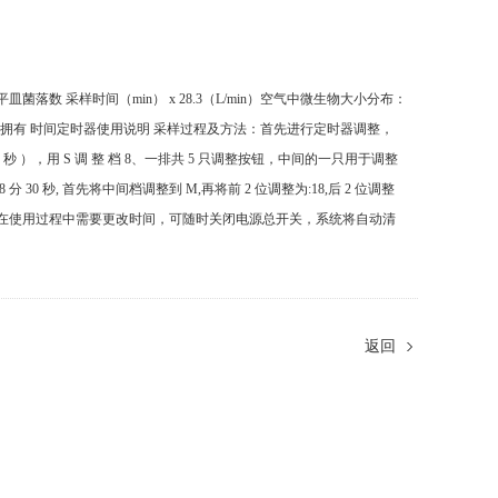
落数 采样时间（min） x 28.3（L/min）空气中微生物大小分布：
您的拥有 时间定时器使用说明 采样过程及方法：首先进行定时器调整，
 档 ， （ 秒 ），用 S 调 整 档 8、一排共 5 只调整按钮，中间的一只用于调整
分 30 秒, 首先将中间档调整到 M,再将前 2 位调整为:18,后 2 位调整
果在使用过程中需要更改时间，可随时关闭电源总开关，系统将自动清
返回