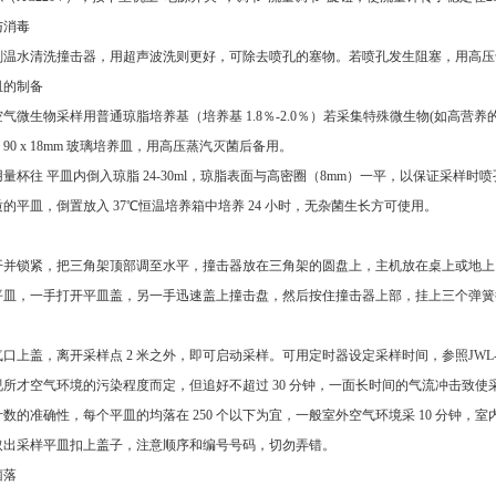
与消毒
涤剂温水清洗撞击器，用超声波洗则更好，可除去喷孔的塞物。若喷孔发生阻塞，用高压
皿的制备
的空气微生物采样用普通琼脂培养基（培养基 1.8％-2.0％）若采集特殊微生物(如高
90 x 18mm 玻璃培养皿，用高压蒸汽灭菌后备用。
量杯往 平皿内倒入琼脂 24-30ml，琼脂表面与高密圈（8mm）一平，以保证采样时喷孔
的平皿，倒置放入 37℃恒温培养箱中培养 24 小时，无杂菌生长方可使用。
支开并锁紧，把三角架顶部调至水平，撞击器放在三角架的圆盘上，主机放在桌上或地
平皿，一手打开平皿盖，另一手迅速盖上撞击盘，然后按住撞击器上部，挂上三个弹簧
口上盖，离开采样点 2 米之外，即可启动采样。可用定时器设定采样时间，参照JW
所才空气环境的污染程度而定，但追好不超过 30 分钟，一面长时间的气流冲击致使
数的准确性，每个平皿的均落在 250 个以下为宜，一般室外空气环境采 10 分钟，室内空
取出采样平皿扣上盖子，注意顺序和编号号码，切勿弄错。
菌落