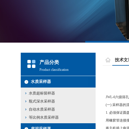
技术文
产品分类
Product classification
水质采样器
水质超标留样器
JWL-6六级
瓶式深水采样器
(一) 采样器的
自动水质采样器
1. 必须保证
等比例水质采样器
用橡胶管连接
将主机插上电源（
底泥采样器