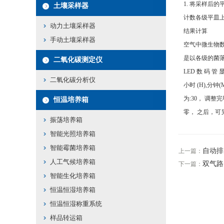
1. 将采样后
土壤采样器
计数各级平皿上
动力土壤采样器
结果计算
手动土壤采样器
空气中微生物数量
是以各级的菌落
二氧化碳测定仪
LED 数 码 管
二氧化碳分析仪
小时 (H),分钟
为:30， 调
恒温培养箱
零， 之后，
振荡培养箱
智能光照培养箱
智能霉菌培养箱
自动排
上一篇：
人工气候培养箱
双气路
下一篇：
智能生化培养箱
恒温恒湿培养箱
恒温恒湿称重系统
样品转运箱