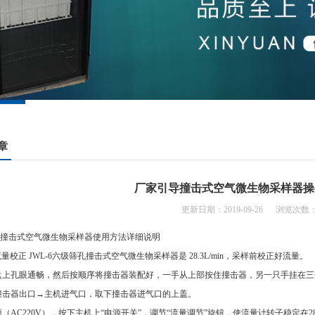
章
厂家引导撞击式空气微生物采样器操
更新日期：2019-09-26 浏览次数：
筛孔撞击式空气微生物采样器使用方法详细说明
流量校正 JWL-6六级筛孔撞击式空气微生物采样器是 28.3L/min，采样前校正好流量。
圆盘上孔眼通畅，然后按顺序将撞击器装配好，一手从上部按住撞击器，另一只手挂在三
撞击器出口→主机进气口，取下撞击器进气口的上盖。
AC220V），按下主机上“电源开关”，调节“流量调节”旋钮，使流量计转子稳定在28.3