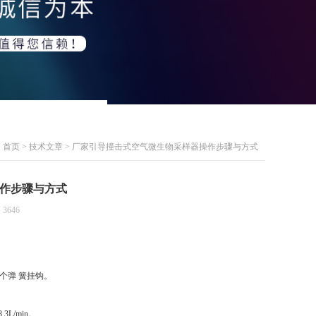
首页
>
技术文章
> 厂家引导撞击式空气微生物采样器操作步骤与方式
作步骤与方式
3646
个弹 簧挂钩。
L/min。