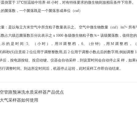
的平皿倒置于 37℃恒温箱中培养 48 小时，对有特殊要求的微生物则放相应条件下培养。
的菌落数，一个菌落既是一个菌落形成单位（cuf）
：是以每立方米空气中所含粒子数量表示之。 空气中微生物数量（cuf）/m?= 所有平皿菌
数占六级总菌落数百分比表示之 x 1000 各级微生物粒子数％= 该级菌落数，值得
 显 示 的 是 时 间 : 5、 （ 小 时 ）， 用 H 调 整 档 ， 6、（分 钟），用 M 调 整
(M)和秒(S)注意前 2 位位用于调整整数用,后 2 位用于调整小数点后的数字用,例如调整 18 
整完毕后，按电源按钮、按启动键。仪器会自动采样，到设置时间会自动停止采 样，如
可另行调整时间。到达所定时间后，机器停止运转，此时采样工作即自动结束。
空管路预淋洗水质采样器产品优点
大气采样器如何使用