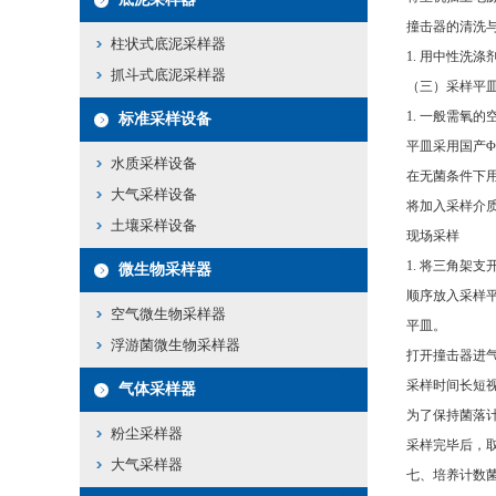
撞击器的清洗
柱状式底泥采样器
1. 用中性洗
抓斗式底泥采样器
（三）采样平
1. 一般需氧
标准采样设备
平皿采用国产Φ 
水质采样设备
在无菌条件下用
大气采样设备
将加入采样介质
土壤采样设备
现场采样
1. 将三角架
微生物采样器
顺序放入采样
空气微生物采样器
平皿。
浮游菌微生物采样器
打开撞击器进气
采样时间长短视
气体采样器
为了保持菌落计
粉尘采样器
采样完毕后，
大气采样器
七、培养计数