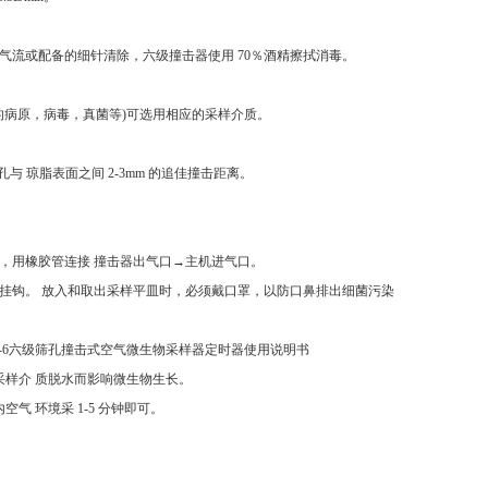
气流或配备的细针清除，六级撞击器使用 70％酒精擦拭消毒。
营养的病原，病毒，真菌等)可选用相应的采样介质。
与 琼脂表面之间 2-3mm 的追佳撞击距离。
上，用橡胶管连接 撞击器出气口→主机进气口。
挂钩。 放入和取出采样平皿时，必须戴口罩，以防口鼻排出细菌污染
L-6六级筛孔撞击式空气微生物采样器定时器使用说明书
采样介 质脱水而影响微生物生长。
气 环境采 1-5 分钟即可。