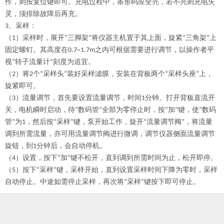
作，则按复位键即可。充电过程中，条形码应全亮，若不亮则充电失
灵，须排除故障后再充。
3、采样：
（1）采样时，展开“三脚架”将仪器主机置于其上面，旋紧“三角架”上
固定螺钉。其高度在0.7~1.7m之内可根据需要进行调节，以操作者平
追
视“转子流量计”刻度为
宜。
（2）将2个“采样头”装好采样滤膜，安装在背板两个“采样头座”上，
旋紧即可。
（3）流量调节，首先要设置流量调节，时间1分钟。打开背板直流开
关，电机瞬时启动，待“数码管”全部为零停止时，按“加”键，使“数码
管”为1，然后按“采样”键，泵开始工作，旋开“流量调节阀”，将流量
调到所需流量，亦可用流量调节阀进行微调，调节仪器侧面流量调节
旋钮，到1分钟后，会自动停机。
（4）设置，按下“加”键不松开，直到调到所需时间为止，松开即停。
（5）按下“采样”键，采样开始，直到设置采样时间下降为零时，采样
自动停止。中途如需停止采样，再次将“采样”键按下即可停止。