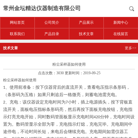
常州金坛精达仪器制造有限公司
网站首页
公司简介
产品展示
新闻中心
联系我们
产品目录
技术文章
在线留言
技术文章
更多>>
粉尘采样器如何使用
点击次数：3030 更新时间：2019-09-25
粉尘采样器如何使用
1、使用前准备：按下仪器背后的直流开关，查看电压指示条形码，
追
（条形码为五格）如果只剩
后一格微亮，则蓄电池需充电。
2、充电：该仪器设定充电时间为7小时，插上电源插头，按下背板直
流开关，面板电压指标条形码亮，然后再按下面板充电按钮，充电指
示灯亮充电开始，同时数码管面板显示充电时间420分钟，充电时间设
置为。数码管显示全部为零，充电指示灯熄，充电完毕。充电期间中
途停电，不论时间长短，来电后会继续充电。充电期间如需仪器工