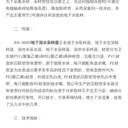
为了采集水样，采样管挂在活塞之上。当达到预期深度时(可通过
电接触表得知释放高度)，释放取样管，从而采集到一段水柱。本
产品主要用于2号测井任何深度的地下水取样。
二、性能：
JDC-800D
地下深水采样器
又名地下水取样器、地下水定深取
样器、深井水采水器、地下水采样器、深井水采样器。材质分为卫
生级PVC(聚氯乙烯)和PE(聚乙烯)两种材质，无毒无污染。PVC材
质的贝勒管管体透明，易于观察水体，每只都配有放水嘴。PE材
质是为水质成分要求非常高的情况下使用的，管体及附件均为
PE(聚乙烯)材质，外观呈乳白色, PE材质的贝勒管管体乳白半透
明，每只都配有PE材质的放水嘴。我公司生产的贝勒管采水器没
有使用任何粘合剂或溶剂粘合便于分析取样又不交叉污染，确保分
析结果的可靠性。开口较大，方便系绳结绳，增大了水流量，改善
了沉入水中的几率。
三、技术指标：