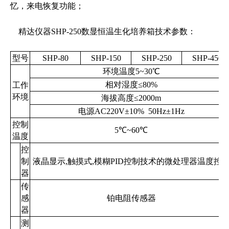
忆，来电恢复功能；
精达仪器SHP-250数显恒温生化培养箱技术参数：
型号
SHP-80
SHP-150
SHP-250
SHP-450
环境温度
5~30
℃
相对湿度≤
80%
工作
环境
海拔高度≤
2000m
电源
AC220V
±
10% 50Hz
±
1Hz
控制
5
℃
~60
℃
温度
控
制
液晶显示,触摸式,模糊PID控制技术的微处理器温度控
器
传
感
铂电阻传感器
器
测