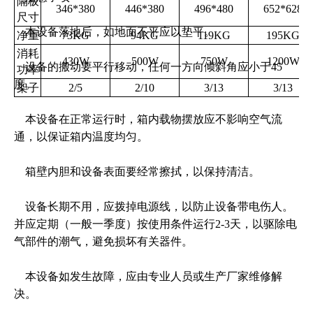
隔板
346*380
446*380
496*480
652*628
尺寸
本设备落地后，如地面不平应以垫平。
净重
73KG
94KG
119KG
195KG
消耗
430W
500W
750W
1200W
设备的搬动要平行移动，任何一方向倾斜角应小于45
功率
度。
架子
2/5
2/10
3/13
3/13
本设备在正常运行时，箱内载物摆放应不影响空气流
通，以保证箱内温度均匀。
箱壁内胆和设备表面要经常擦拭，以保持清洁。
设备长期不用，应拨掉电源线，以防止设备带电伤人。
并应定期（一般一季度）按使用条件运行2-3天，以驱除电
气部件的潮气，避免损坏有关器件。
本设备如发生故障，应由专业人员或生产厂家维修解
决。