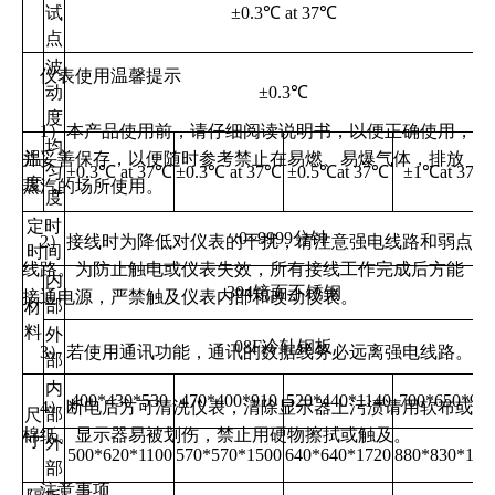
试
±
0.3
℃
at 37
℃
点
波
仪表使用温馨提示
动
±
0.3
℃
度
1）本产品使用前，请仔细阅读说明书，以便正确使用，
均
并妥善保存，以便随时参考禁止在易燃、易爆气体，排放
温
匀
±
0.3
℃
at 37
℃
±
0.3
℃
at 37
℃
±
0.5
℃
at 37
℃
±
1
℃
at 37
℃
度
蒸汽的场所使用。
度
定时
0~9999
分钟
2）接线时为降低对仪表的干扰，请注意强电线路和弱点
时间
线路。为防止触电或仪表失效，所有接线工作完成后方能
内
304
镜面不锈钢
接通电源，严禁触及仪表内部和改动仪表。
部
材
料
外
08F
冷轧钢板
3）若使用通讯功能，通讯的数据线务必远离强电线路。
部
内
400*430*530
470*400*910
520*440*1140
700*650*95
4）断电后方可清洗仪表，清除显示器上污渍请用软布或
部
尺
棉纸。显示器易被划伤，禁止用硬物擦拭或触及。
寸
外
500*620*1100
570*570*1500
640*640*1720
880*830*170
部
注意事项