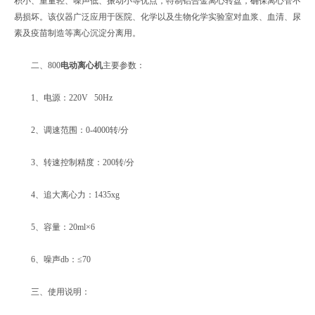
积小、重量轻、噪声低、振动小等优点，特制铝合金离心转盘，确保离心管不
易损坏。该仪器广泛应用于医院、化学以及生物化学实验室对血浆、血清、尿
素及疫苗制造等离心沉淀分离用。
二、800
电动离心机
主要参数：
1、电源：220V 50Hz
2、调速范围：0-4000转/分
3、转速控制精度：200转/分
4、追大离心力：1435xg
5、容量：20ml×6
6、噪声db：≤70
三、使用说明：