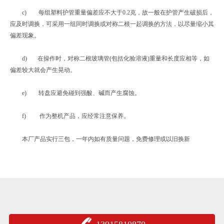
c) 每组塑料护管重量偏差应不大于0.2克，故一般在护管产生破损后，
应及时调换，可采用一组同时调换或对称二根一起调换的方法，以尽量缩小其
偏差现象。
d) 在操作时，对称二根玻璃管(包括化验溶液)重量和长度应相等，如
偏差较大就会产生晃动。
e) 转盘应避免碰到强酸、碱而产生腐蚀。
f) 作为整机产品，应经常注意保养。
本厂产品实行三包，一年内如有质量问题，免费修理或以旧换新