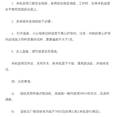
1、本机采用三眼安全插座，使用前应接妥地线，工作时，应将本机放置
在平整而坚固的台面上。
2、具体操作必须按如下步骤：
a、 打开盖板，小心地将试样放置于离心护管内。注意：对称的离心护管
内必须放入同样质量的试样，重量偏差不大于1克。
b、合上盖板，调节速度至所需值。
本机使用完毕后，关闭开关，将本机置于干燥、通风阴凉处，并保持清
洁。
四、注意事项：
a) 该机采用串激式电动机，其碳刷一般约使用500小时左右，应及时
调换。
b) 该机出厂噪音标准为低于70分贝(距离心机1米处进行测定)。