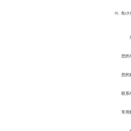
10、瓶z大容量
您的
您的
联系
常用