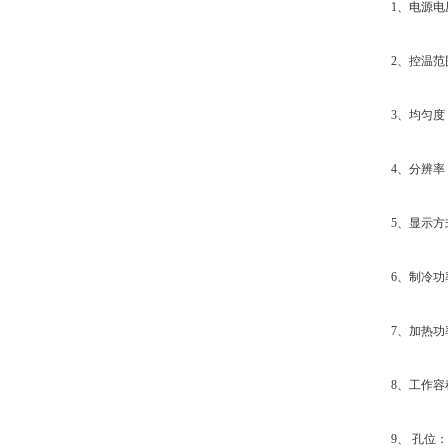
1、电源电压：
2、控温范围：
3、均匀度：≤
4、分辨率：
5、显示方式
6、制冷功率
7、加热功率
8、工作容积
9、 孔位：