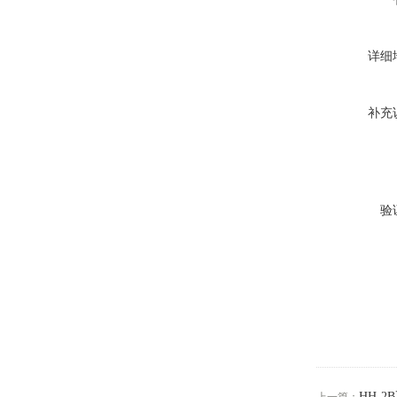
详细
补充
验
HH-