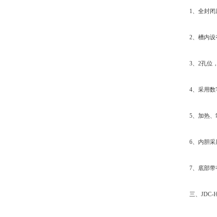
1、全封闭压
2、槽内设有
3、2孔位，每孔
4、采用数字
5、加热、制
6、内胆采用
7、底部带有
三、JDC-H