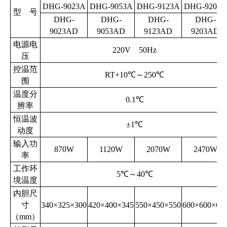
DHG-9023A
DHG-9053A
DHG-9123A
DHG-9203A
型 号
DHG-
DHG-
DHG-
DHG-
9023AD
9053AD
9123AD
9203AD
电源电
220V 50Hz
压
控温范
RT+10
℃～
250
℃
围
温度分
0.1
℃
辨率
恒温波
±1
℃
一、适用范围：
动度
输入功
870W
1120W
2070W
2470W
DHG系列鼓风干燥箱供厂矿企业、大专院校、科研、医
率
疗单位及各类实验室等物品干燥、烘焙、熔腊、灭菌之
工作环
5
℃～
40
℃
境温度
用。
内胆尺
寸
340×325×300
420×400×345
550×450×550
600×600×65
二、结构简介
（
mm
）