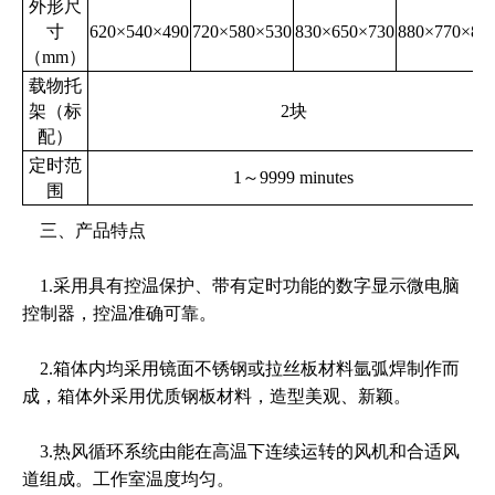
外形尺
DHG系列鼓风干燥箱由箱体、温控系统和风循环系统组
寸
620×540×490
720×580×530
830×650×730
880×770×82
成．箱体外壳采用优质钢板冲压而成，外表静电喷塑，内
（
mm
）
胆为镜面不锈钢．保温层为优质保温棉，工作室与箱门连
载物托
接处用耐高温的硅胶密封圈。温控系统为PID自适应控制
架（标
2
块
方式，无须控温参数调节，控制精度高，无超调。温度循
配）
环系统由加热管、鼓风机、风道组成，利用风机的运转，
定时范
强迫空气对流，提高工作室温度均匀性。
1
～
9999 minutes
围
三、产品特点
1.采用具有控温保护、带有定时功能的数字显示微电脑
控制器，控温准确可靠。
2.箱体内均采用镜面不锈钢或拉丝板材料氩弧焊制作而
成，箱体外采用优质钢板材料，造型美观、新颖。
3.热风循环系统由能在高温下连续运转的风机和合适风
道组成。工作室温度均匀。