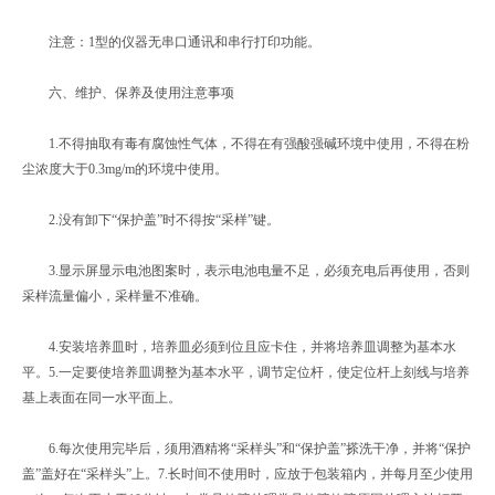
注意：1型的仪器无串口通讯和串行打印功能。
六、维护、保养及使用注意事项
1.不得抽取有毒有腐蚀性气体，不得在有强酸强碱环境中使用，不得在粉
尘浓度大于0.3mg/m的环境中使用。
2.没有卸下“保护盖”时不得按“采样”键。
3.显示屏显示电池图案时，表示电池电量不足，必须充电后再使用，否则
采样流量偏小，采样量不准确。
4.安装培养皿时，培养皿必须到位且应卡住，并将培养皿调整为基本水
平。5.一定要使培养皿调整为基本水平，调节定位杆，使定位杆上刻线与培养
基上表面在同一水平面上。
6.每次使用完毕后，须用酒精将“采样头”和“保护盖”搽洗干净，并将“保护
盖”盖好在“采样头”上。7.长时间不使用时，应放于包装箱内，并每月至少使用