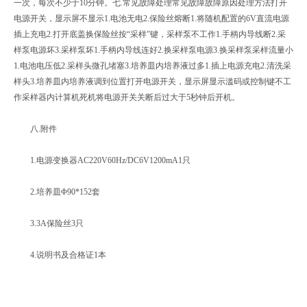
一次，每次不少于10分钟。七.常见故障处理常见故障故障原因处理方法打开
电源开关，显示屏不显示1.电池无电2.保险丝熔断1.将随机配置的6V直流电源
插上充电2.打开底盖换保险丝按“采样”键，采样泵不工作1.手柄内导线断2.采
样泵电源坏3.采样泵坏1.手柄内导线连好2.换采样泵电源3.换采样泵采样流量小
1.电池电压低2.采样头微孔堵塞3.培养皿内培养液过多1.插上电源充电2.清洗采
样头3.培养皿内培养液调到位置打开电源开关，显示屏显示滥码或控制键不工
作采样器内计算机死机将电源开关关断后过大于5秒钟后开机。
八.附件
1.电源变换器AC220V60Hz/DC6V1200mA1只
2.培养皿Φ90*152套
3.3A保险丝3只
4.说明书及合格证1本