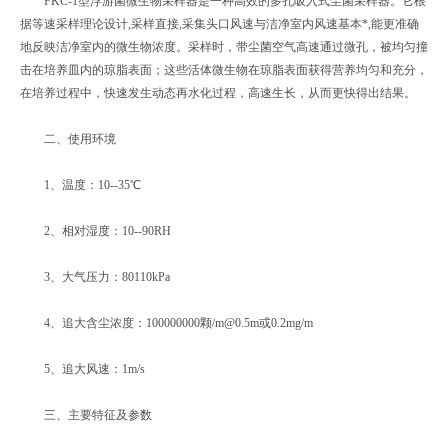
FKC-1型浮游菌微生物采样器是一种高效的多孔吸入式尘菌采样器。它根
据等速采样理论设计,采样直接,采集头口风速与洁净室内风速基本*,能更准确
地反映洁净室内的微生物浓度。采样时，带尘菌空气高速通过微孔，被均匀撞
击在培养皿内的琼脂表面；这些活体微生物在琼脂表面获得营养均匀和充分，
在培养过程中，快速发生动态再水化过程，高速生长，从而更快得出结果。
二、使用环境
1、温度：10--35℃
2、相对湿度：10--90RH
3、大气压力：80110kPa
4、追大含尘浓度：100000000颗/m@0.5m或0.2mg/m
5、追大风速：1m/s
三、主要特征及参数