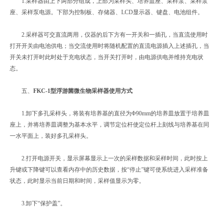
1.采样器由上下两部分组成，上部为采样头、培养皿座、采样泵、采样泵
座、采样泵电源。下部为控制板、存储器、LCD显示器、键盘、电池组件。
2.采样器可交直流两用，仪器的后下方有一开关和一插孔，当直流使用时
打开开关由电池供电；当交流使用时将随机配置的直流电源插入上述插孔，当
开关未打开时此时处于充电状态，当开关打开时，由电源供电并维持充电状
态。
五、
FKC-1型浮游菌微生物采样器使用方式
1.卸下多孔采样头，将装有培养基的直径为Φ90mm的培养皿放置于培养皿
座上，并将培养皿调整为基本水平，调节定位杆使定位杆上刻线与培养基在同
一水平面上，装好多孔采样头。
2.打开电源开关，显示屏幕显示上一次的采样数据和采样时间，此时按上
升键或下降键可以查看内存中的历史数据，按“停止”键可使系统进入采样准备
状态，此时显示当前日期和时间，采样值显示为零。
3.卸下“保护盖”。