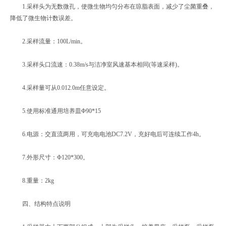
1.采样头为无数微孔，使微生物均匀分布在琼脂表面，减少了尘菌重叠，
降低了微生物计数误差。
2.采样流量：100L/min。
3.采样头口流速：0.38m/s与洁净室风速基本相同(等速采样)。
4.采样量可从0.012.0m任意设定。
5.使用标准通用培养皿Φ90*15
6.电源：交直流两用，可充电电池DC7.2V，充好电后可连续工作4h。
7.外形尺寸：Φ120*300。
8.重量：2kg
四、结构特点说明